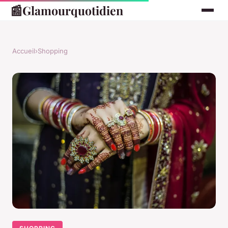
📰
Glamourquotidien
Accueil
›
Shopping