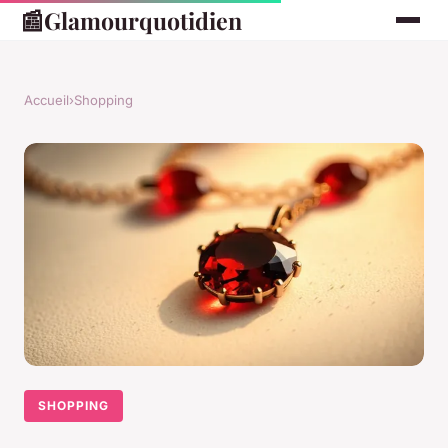
📰
Glamourquotidien
Accueil
›
Shopping
SHOPPING